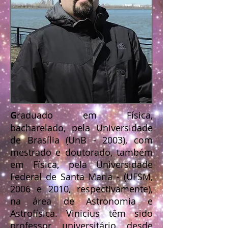
G
raduado em Física,
bacharelado, pela Universidade
de Brasília (UnB - 2003), com
mestrado e doutorado, também
em Física, pela Universidade
Federal de Santa Maria - (UFSM,
2006 e 2010, respectivamente),
na área de Astronomia e
Astrofísica. Vinicius têm sido
professor universitário desde