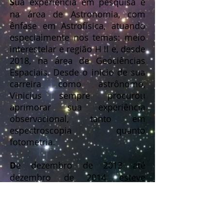
S
ua experiência em pesquisa é
na área de Astronomia, com
ênfase em Astrofísica, atuando
especialmente nos temas: meio
interestelar e região H II e, desde
2018, na área de Geociências
Espaciais. Desde o inicio de sua
carreira como astrônomo,
Vinicius sempre procurou
aprimorar sua experiência
observacional, tanto em
espectroscopia quanto
fotometria.
D
e dezembro de 2013 até
dezembro de 2014 esteve
afastado para realizar um
estágio de pós-doutorado na
Université Laval
, Québec, Canada;