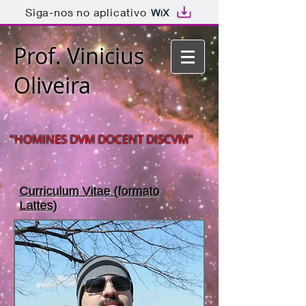
Siga-nos no aplicativo
Prof. Vinicius
Oliveira
"HOMINES DVM DOCENT DISCVM"
Curriculum Vitae (formato
Lattes)