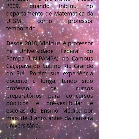
2009, quando iniciou no
departamento de Matemática da
UFSM como professor
temporário.
D
esde 2010, Vinicius é professor
na Universidade Federal do
Pampa (UNIPAMPA), no Campus
Caçapava do Sul, no Rio Grande
do Sul. Porém sua experiência
docente é longa, tendo sido
professor de cursos
preparatórios para concursos
públicos e pré-vestibular e
escolas de Ensino Médio, por
mais de 8 anos antes da carreira
universitária.