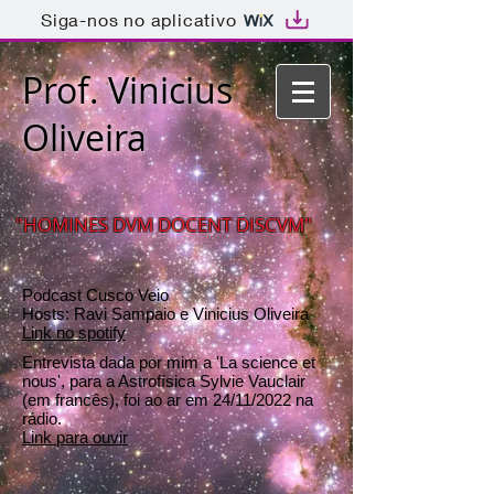
Siga-nos no aplicativo
Prof. Vinicius
Oliveira
"HOMINES DVM DOCENT DISCVM"
Podcast Cusco Veio
Hosts: Ravi Sampaio e Vinicius Oliveira
Link no spotify
Entrevista dada por mim a 'La science et
nous', para a Astrofísica Sylvie Vauclair
(em francês), foi ao ar em 24/11/2022 na
rádio.
Link para ouvir