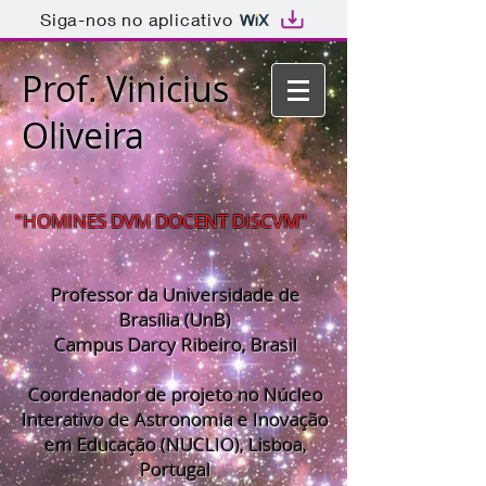
Siga-nos no aplicativo
Prof. Vinicius
Oliveira
"HOMINES DVM DOCENT DISCVM"
Professor da Universidade de
Brasília (UnB)
Campus Darcy Ribeiro, Brasil
Coordenador de projeto no Núcleo
Interativo de Astronomia e Inovação
em Educação (NUCLIO), Lisboa,
Portugal